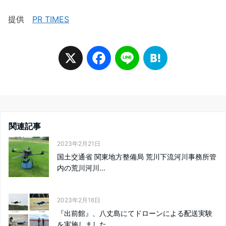
提供
PR TIMES
X
F
L
H
a
i
a
c
n
t
関連記事
e
e
e
2023年2月21日
国土交通省 関東地方整備局 荒川下流河川事務所管
b
n
内の荒川河川...
o
a
2023年2月16日
o
『出前館』、八丈島にてドローンによる配送実験
を実施しました ...