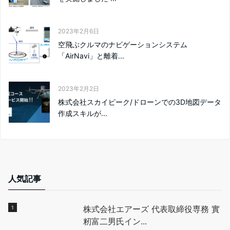
k
2023年2月6日
空⾶ぶクルマのナビゲーションシステム
「AirNavi」と離着...
2023年2月2日
株式会社スカイピーク/ドローンでの3D地図データ
作成スキルが...
人気記事
株式会社エアーズ 代表取締役専務 實
籾富二男氏イン...