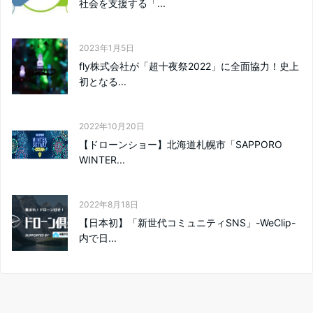
社会を支援する「...
o
a
2023年1月5日
o
fly株式会社が「超十夜祭2022」に全面協力！史上
初となる...
k
2022年10月20日
【ドローンショー】北海道札幌市「SAPPORO
WINTER...
2022年8月18日
【日本初】「新世代コミュニティSNS」-WeClip-
内で日...