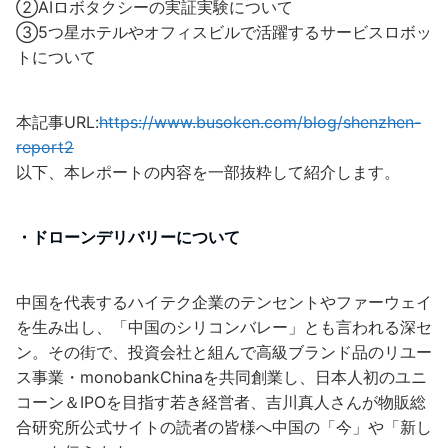
②AIロボタクシーの実証実験について
③5つ星ホテルやオフィスビルで活躍するサービスロボッ
トについて
本記事URL:
https://www.busoken.com/blog/shenzhen-
report2
以下、本レポートの内容を一部抜粋して紹介します。
・ドローンデリバリーについて
中国を代表するハイテク企業のテンセントやファーウェイ
を生み出し、「中国のシリコンバレー」とも言われる深セ
ン。その街で、投資会社と組んで高級ブランド品のリユー
ス事業・monobankChinaを共同創業し、日本人初のユニ
コーン＆IPOを目指す若き経営者、吉川真人さんが物販総
合研究所公式サイトの読者の皆様へ中国の「今」や「新し