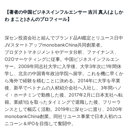
【著者の中国ビジネスインフルエンサー 吉川 真人(よしか
わ まこと)さんのプロフィール】
深セン投資会社と組んでブランド品AI鑑定とリユース日中
JVスタートアップmonobankChina共同創業者。
プロダクトマネジメントやデータ分析、ファイナンス、
O2Oマーケティングに従事。中国ビジネスインフルエン
サー。2009年同志社大学に入学後、大学3年次に1年間休
学し、北京の中国青年政治学院へ留学。これを機に早くか
ら海外で経験を積むことに決める。2014年に大学を卒業
後、新卒でベトナムの人材紹介会社へ入社し、3年間ハノ
イ・ホーチミンで勤務した後、2017年2月に日本支社へ転
籍。業績1位を取ったタイミングで退職した後、フリーラ
ンスとして幅広く活動。2019年に深センに渡り、2020年
monobankChina創業。同社リユース事業で日本人初のユ
ニコーン＆IPOを目指して奮闘中。