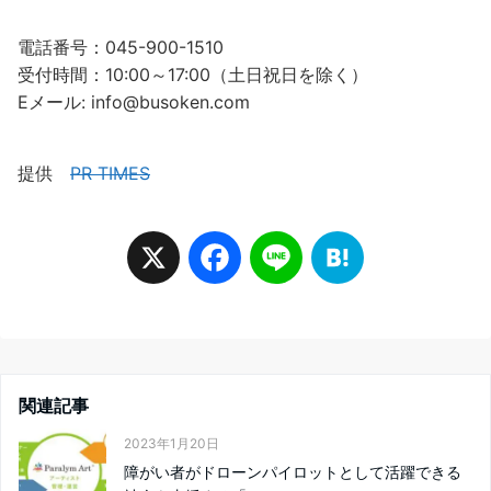
電話番号：045-900-1510
受付時間：10:00～17:00（土日祝日を除く）
Eメール: info@busoken.com
提供
PR TIMES
X
F
L
H
a
i
a
c
n
t
関連記事
e
e
e
2023年1月20日
障がい者がドローンパイロットとして活躍できる
b
n