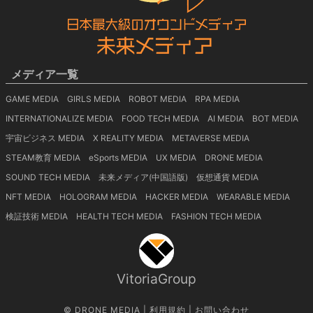
メディア一覧
GAME MEDIA
GIRLS MEDIA
ROBOT MEDIA
RPA MEDIA
INTERNATIONALIZE MEDIA
FOOD TECH MEDIA
AI MEDIA
BOT MEDIA
宇宙ビジネス MEDIA
X REALITY MEDIA
METAVERSE MEDIA
STEAM教育 MEDIA
eSports MEDIA
UX MEDIA
DRONE MEDIA
SOUND TECH MEDIA
未来メディア(中国語版)
仮想通貨 MEDIA
NFT MEDIA
HOLOGRAM MEDIA
HACKER MEDIA
WEARABLE MEDIA
検証技術 MEDIA
HEALTH TECH MEDIA
FASHION TECH MEDIA
VitoriaGroup
©
DRONE MEDIA
|
利用規約
|
お問い合わせ