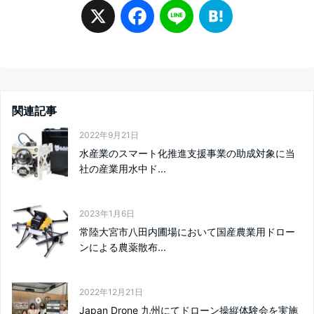
X
F
L
H
a
i
a
c
n
t
関連記事
e
e
e
2022年9月21日
水産業のスマート化推進支援事業の助成対象に当
b
n
社の産業用水中ド...
o
a
2023年1月6日
o
常陸大宮市八田内圃場において国産農業用ドロー
ンによる農薬散布...
k
2022年12月21日
Japan Drone 九州にてドローン操縦体験会を実施